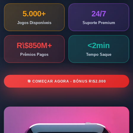
5.000+
24/7
Jogos Disponíveis
Suporte Premium
R\$850M+
<2min
Prêmios Pagos
Tempo Saque
🎯 COMEÇAR AGORA - BÔNUS R\$2.000