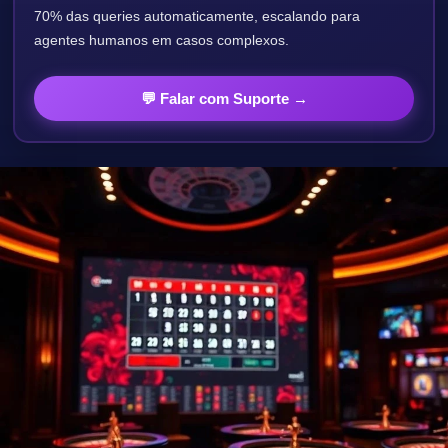
70% das queries automaticamente, escalando para
agentes humanos em casos complexos.
💬 Falar com Suporte →