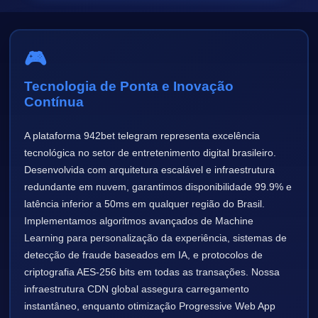
🎮
Tecnologia de Ponta e Inovação
Contínua
A plataforma 942bet telegram representa excelência
tecnológica no setor de entretenimento digital brasileiro.
Desenvolvida com arquitetura escalável e infraestrutura
redundante em nuvem, garantimos disponibilidade 99.9% e
latência inferior a 50ms em qualquer região do Brasil.
Implementamos algoritmos avançados de Machine
Learning para personalização da experiência, sistemas de
detecção de fraude baseados em IA, e protocolos de
criptografia AES-256 bits em todas as transações. Nossa
infraestrutura CDN global assegura carregamento
instantâneo, enquanto otimização Progressive Web App