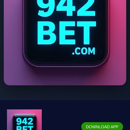
DOWNLOAD APP