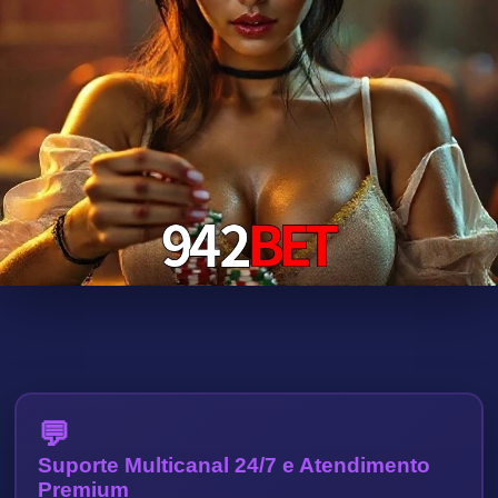
💬
Suporte Multicanal 24/7 e Atendimento
Premium