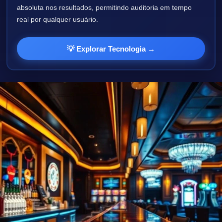
absoluta nos resultados, permitindo auditoria em tempo
real por qualquer usuário.
💡 Explorar Tecnologia →