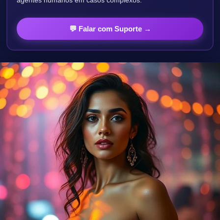
💬 Falar com Suporte →