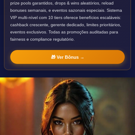
prize pools garantidos, drops & wins aleatórios, reload
bonuses semanais, e eventos sazonais especiais. Sistema
VIP multi-nível com 10 tiers oferece benefícios escaláveis:
cashback crescente, gerente dedicado, limites prioritários,
eventos exclusivos. Todas as promoções auditadas para
fairness e compliance regulatório.
🎁 Ver Bônus →