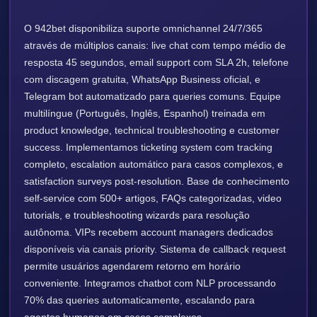
O 942bet disponibiliza suporte omnichannel 24/7/365
através de múltiplos canais: live chat com tempo médio de
resposta 45 segundos, email support com SLA 2h, telefone
com discagem gratuita, WhatsApp Business oficial, e
Telegram bot automatizado para queries comuns. Equipe
multilíngue (Português, Inglês, Espanhol) treinada em
product knowledge, technical troubleshooting e customer
success. Implementamos ticketing system com tracking
completo, escalation automático para casos complexos, e
satisfaction surveys post-resolution. Base de conhecimento
self-service com 500+ artigos, FAQs categorizadas, video
tutorials, e troubleshooting wizards para resolução
autônoma. VIPs recebem account managers dedicados
disponíveis via canais priority. Sistema de callback request
permite usuários agendarem retorno em horário
conveniente. Integramos chatbot com NLP processando
70% das queries automaticamente, escalando para
agentes humanos em casos complexos.